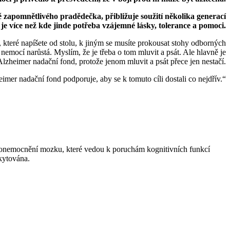
apomnětlivého pradědečka, přibližuje soužití několika generací
 je více než kde jinde potřeba vzájemné lásky, tolerance a pomoci.
které napíšete od stolu, k jiným se musíte prokousat stohy odborných
 nemocí narůstá. Myslím, že je třeba o tom mluvit a psát. Ale hlavně je
Alzheimer nadační fond, protože jenom mluvit a psát přece jen nestačí.
imer nadační fond podporuje, aby se k tomuto cíli dostali co nejdřív.“
 onemocnění mozku, které vedou k poruchám kognitivních funkcí
kytována.