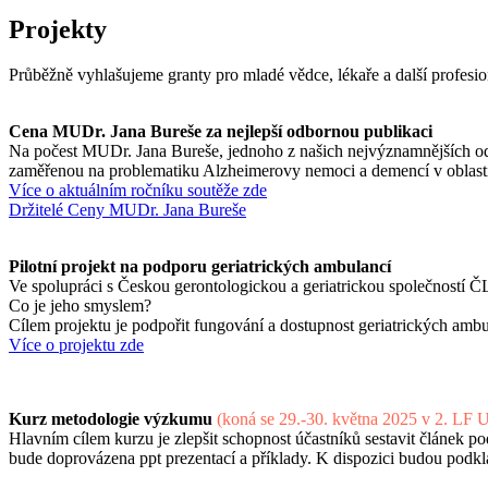
Projekty
Průběžně vyhlašujeme granty pro mladé vědce, lékaře a další profesi
Cena MUDr. Jana Bureše za nejlepší odbornou publikaci
Na počest MUDr. Jana Bureše, jednoho z našich nejvýznamnějších odb
zaměřenou na problematiku Alzheimerovy nemoci a demencí v oblasti 
Více o aktuálním ročníku soutěže zde
Držitelé Ceny MUDr. Jana Bureše
Pilotní projekt na podporu geriatrických ambulancí
Ve spolupráci s Českou gerontologickou a geriatrickou společností 
Co je jeho smyslem?
Cílem projektu je podpořit fungování a dostupnost geriatrických ambu
Více o projektu zde
Kurz metodologie výzkumu
(koná se 29.-30. května 2025 v 2. LF
Hlavním cílem kurzu je zlepšit schopnost účastníků sestavit článek 
bude doprovázena ppt prezentací a příklady. K dispozici budou podk