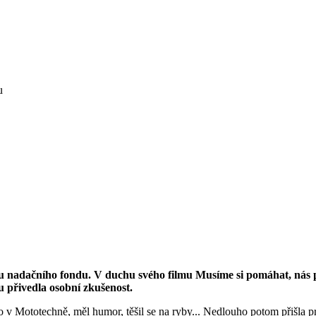
u
iku nadačního fondu. V duchu svého filmu Musíme si pomáhat, nás p
 přivedla osobní zkušenost.
 v Mototechně, měl humor, těšil se na ryby... Nedlouho potom přišla prv