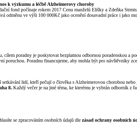
nos k výzkumu a léčbě Alzheimerovy choroby
adační fond počínaje rokem 2017 Cenu manželů Elišky a Zdeňka Strm
á odměnu ve výši 100 000Kč jako ocenění dosavadní práce i jako motiv
ou, cílem poradny je poskytovat bezplatnou odbornou poradenskou a po
ivní poruchou. Poradnu financujeme, aby mohla být pro návštěvníky zc
etkávání lidí, kteří pečují o člověka s Alzheimerovou chorobou nebo j
aha 8.
Každý večer je na jiné téma, ke kterému je vybrán odborník z řa
uhlasíte se zpracováním osobních údajů dle
zásad ochrany osobních ú