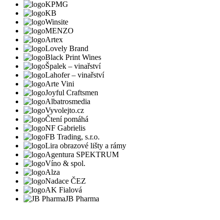
KPMG
KB
Winsite
MENZO
Artex
Lovely Brand
Black Print Wines
Špalek – vinařství
Lahofer – vinařství
Arte Vini
Joyful Craftsmen
Albatrosmedia
Vyvolejto.cz
Čtení pomáhá
NF Gabrielis
FB Trading, s.r.o.
Lira obrazové lišty a rámy
Agentura SPEKTRUM
Víno & spol.
Alza
Nadace ČEZ
AK Fialová
JB Pharma