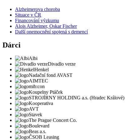
Alzheimerova choroba
Situace v ČR
Financování výzkumu
Alois Alzheimer, Oskar Fischer
Další onemocnění spojená s demencí
Dárci
Albi
Divadlo verze
Henkel
Nadační fond AVAST
AIMTEC
mib:con
Koupelny Ptáček
STROJÍRNY HOLDING a.s. (Hradec Králové)
Kooperativa
AVT
Stavek
The Prague Concert Co.
Boulevard
Beas a.s.
ČSOB Leasing