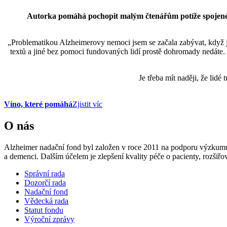
Autorka pomáhá pochopit malým čtenářům potíže spojené s
„Problematikou Alzheimerovy nemoci jsem se začala zabývat, když js
textů a jiné bez pomoci fundovaných lidí prostě dohromady nedáte. A 
Je třeba mít naději, že lid
Víno, které pomáhá
Zjistit víc
O nás
Alzheimer nadační fond byl založen v roce 2011 na podporu výzkum
a demenci. Dalším účelem je zlepšení kvality péče o pacienty, rozši
Správní rada
Dozorčí rada
Nadační fond
Vědecká rada
Statut fondu
Výroční zprávy