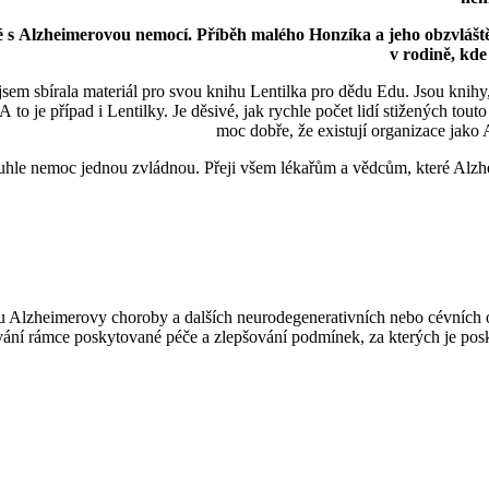
 Alzheimerovou nemocí. Příběh malého Honzíka a jeho obzvláště z
v rodině, kde
em sbírala materiál pro svou knihu Lentilka pro dědu Edu. Jsou knihy, 
to je případ i Lentilky. Je děsivé, jak rychle počet lidí stižených touto
moc dobře, že existují organizace jako 
é tuhle nemoc jednou zvládnou. Přeji všem lékařům a vědcům, které Alzhe
u Alzheimerovy choroby a dalších neurodegenerativních nebo cévních
řování rámce poskytované péče a zlepšování podmínek, za kterých je pos