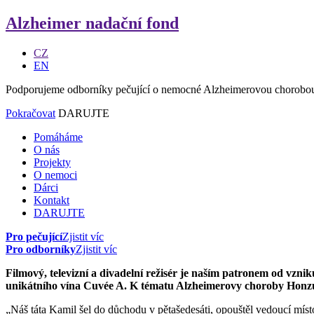
Alzheimer nadační fond
CZ
EN
Podporujeme odborníky pečující o nemocné Alzheimerovou chorobo
Pokračovat
DARUJTE
Pomáháme
O nás
Projekty
O nemoci
Dárci
Kontakt
DARUJTE
Pro pečující
Zjistit víc
Pro odborníky
Zjistit víc
Filmový, televizní a divadelní režisér je naším patronem od vzn
unikátního vína Cuvée A. K tématu Alzheimerovy choroby Honzu
„Náš táta Kamil šel do důchodu v pětašedesáti, opouštěl vedoucí místo