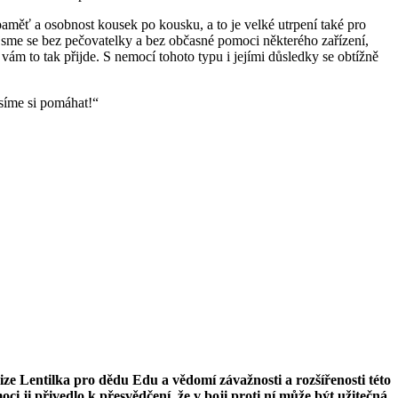
měť a osobnost kousek po kousku, a to je velké utrpení také pro
jsme se bez pečovatelky a bez občasné pomoci některého zařízení,
vám to tak přijde. S nemocí tohoto typu i jejími důsledky se obtížně
síme si pomáhat!“
ize Lentilka pro dědu Edu a vědomí závažnosti a rozšířenosti této
oci ji přivedlo k přesvědčení, že v boji proti ní může být užitečná.