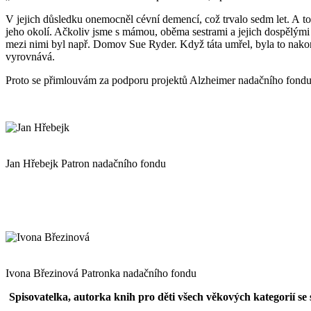
V jejich důsledku onemocněl cévní demencí, což trvalo sedm let. A t
jeho okolí. Ačkoliv jsme s mámou, oběma sestrami a jejich dospělými
mezi nimi byl např. Domov Sue Ryder. Když táta umřel, byla to nakonec
vyrovnává.
Proto se přimlouvám za podporu projektů Alzheimer nadačního fondu,
Jan Hřebejk
Patron nadačního fondu
Ivona Březinová
Patronka nadačního fondu
Spisovatelka, autorka knih pro děti všech věkových kategorií se