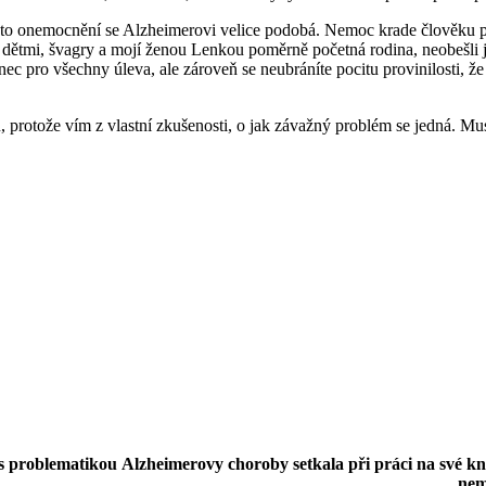
oto onemocnění se Alzheimerovi velice podobá. Nemoc krade člověku pa
 dětmi, švagry a mojí ženou Lenkou poměrně početná rodina, neobešli 
 pro všechny úleva, ale zároveň se neubráníte pocitu provinilosti, že 
 protože vím z vlastní zkušenosti, o jak závažný problém se jedná. Mu
 s problematikou Alzheimerovy choroby setkala při práci na své kn
nem