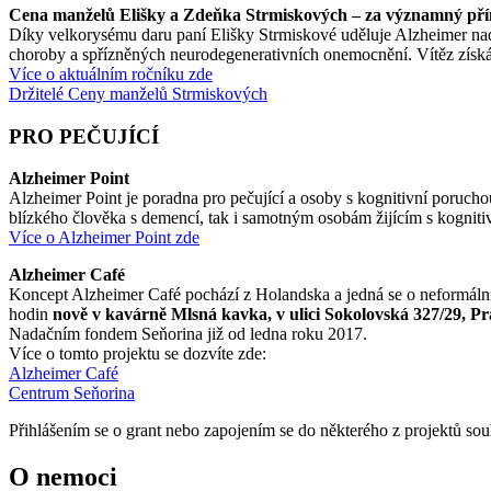
Cena manželů Elišky a Zdeňka Strmiskových – za významný pří
Díky velkorysému daru paní Elišky Strmiskové uděluje Alzheimer n
choroby a spřízněných neurodegenerativních onemocnění. Vítěz získáv
Více o aktuálním ročníku zde
Držitelé Ceny manželů Strmiskových
PRO PEČUJÍCÍ
Alzheimer Point
Alzheimer Point je poradna pro pečující a osoby s kognitivní poruch
blízkého člověka s demencí, tak i samotným osobám žijícím s kognit
Více o Alzheimer Point zde
Alzheimer Café
Koncept Alzheimer Café pochází z Holandska a jedná se o neformální s
hodin
nově v kavárně Mlsná kavka, v ulici Sokolovská 327/29, Pr
Nadačním fondem Seňorina již od ledna roku 2017.
Více o tomto projektu se dozvíte zde:
Alzheimer Café
Centrum Seňorina
Přihlášením se o grant nebo zapojením se do některého z projektů so
O nemoci