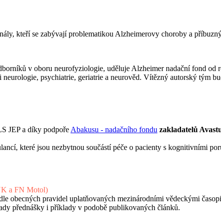
onály, kteří se zabývají problematikou Alzheimerovy choroby a příbuz
orníků v oboru neurofyziologie, uděluje Alzheimer nadační fond od r
neurologie, psychiatrie, geriatrie a neurověd. Vítězný autorský tým
ČLS JEP a díky podpoře
Abakusu - nadačního fondu
zakladatelů Avast
lancí, které jsou nezbytnou součástí péče o pacienty s kognitivními p
 UK a FN Motol)
podle obecných pravidel uplatňovaných mezinárodními vědeckými časopi
lady přednášky i příklady v podobě publikovaných článků.