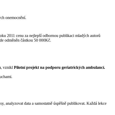
ných onemocnění.
oku 2011 cenu za nejlepší odbornou publikaci mladých autorů
 bude odměněn částkou 50 000Kč.
u
, vznikl
Pilotní projekt na podporu geriatrických ambulancí.
oruchami.
sy, analyzovat data a samostatně úspěšně publikovat. Každá lekce