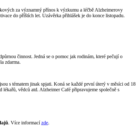
iskových za významný přínos k výzkumu a léčbě Alzheimerovy
ace do příštích let. Uzávěrka přihlášek je do konce listopadu.
dpůrnou činnost. Jedná se o pomoc jak rodinám, které pečují o
ela zdarma.
sou s tématem jinak spjati. Koná se každé první úterý v měsíci od 18
d lékařů, vědců atd. Alzheimer Café připravujeme společně s
dajů
. Více informací
zde
.