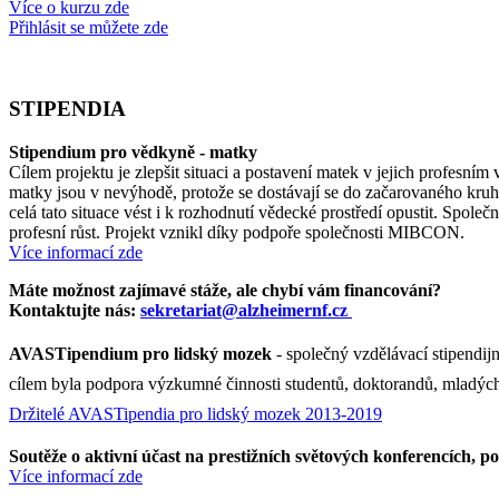
Více o kurzu zde
Přihlásit se můžete zde
STIPENDIA
Stipendium pro vědkyně - matky
C
ílem projektu je zlepšit situaci a postavení matek v jejich profesní
matky jsou v nevýhodě, protože se dostávají se do začarovaného kru
celá tato situace vést i k rozhodnutí vědecké prostředí opustit. Spole
profesní růst. Projekt vznikl díky podpoře společnosti MIBCON.
Více informací zde
Máte možnost zajímavé stáže, ale chybí vám financování?
Kontaktujte nás:
sekretariat@alzheimernf.cz
AVASTipendium pro lidský mozek
- společný vzdělávací stipendi
cílem byla podpora výzkumné činnosti studentů, doktorandů, mladých 
Držitelé AVASTipendia pro lidský mozek 2013-2019
Soutěže o aktivní účast na prestižních světových konferencích, p
Více informací zde