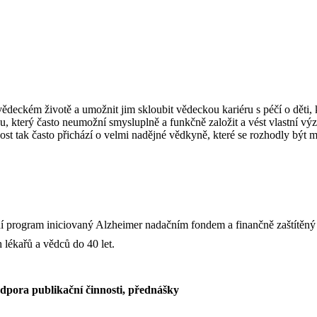
m vědeckém životě a umožnit jim skloubit vědeckou kariéru s péčí o děti,
hu, který často neumožní smysluplně a funkčně založit a vést vlastní
čnost tak často přichází o velmi nadějné vědkyně, které se rozhodly být
jní program iniciovaný Alzheimer nadačním fondem a finančně zaštítě
lékařů a vědců do 40 let.
odpora publikační činnosti, přednášky