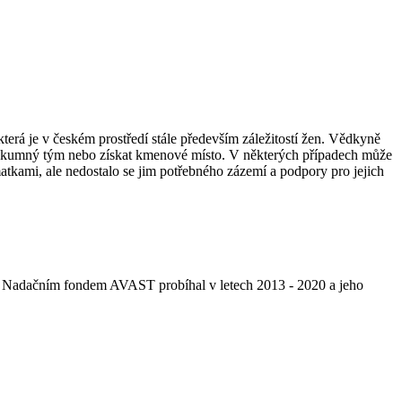
 která je v českém prostředí stále především záležitostí žen. Vědkyně
 výzkumný tým nebo získat kmenové místo. V některých případech může
 matkami, ale nedostalo se jim potřebného zázemí a podpory pro jejich
ný Nadačním fondem AVAST probíhal v letech 2013 - 2020 a jeho